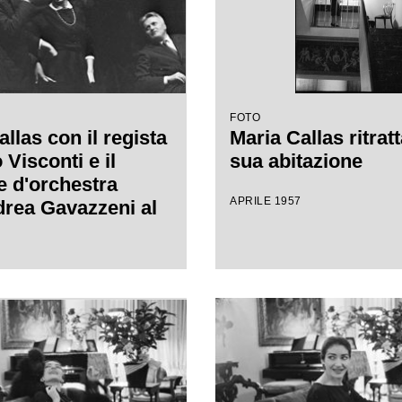
FOTO
llas con il regista
Maria Callas ritratt
Visconti e il
sua abitazione
e d'orchestra
APRILE 1957
rea Gavazzeni al
lla Scala per le
ell'opera "Anna
"