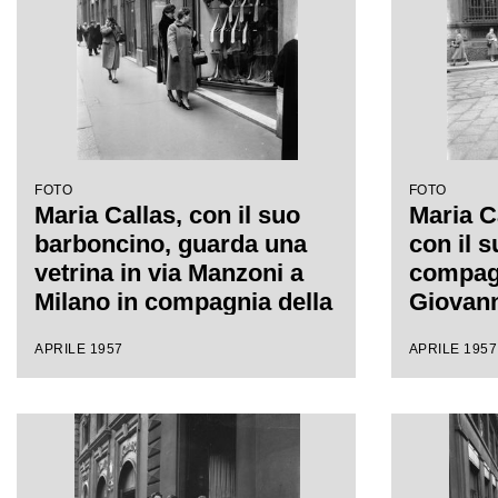
FOTO
FOTO
Maria Callas, con il suo
Maria C
barboncino, guarda una
con il 
vetrina in via Manzoni a
compagn
Milano in compagnia della
Giovann
sua segretaria
sua dest
APRILE 1957
APRILE 1957
segreta
a Milan