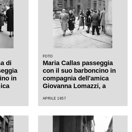
FOTO
a di
Maria Callas passeggia
seggia
con il suo barboncino in
ino in
compagnia dell'amica
ica
Giovanna Lomazzi, a
 a
sinistra, e della sua
APRILE 1957
segretaria, in via Manzoni
 Manzoni
a Milano