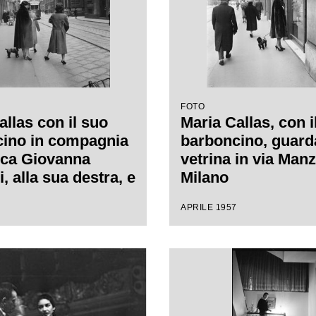
FOTO
allas con il suo
Maria Callas, con i
ino in compagnia
barboncino, guard
ica Giovanna
vetrina in via Manz
, alla sua destra, e
Milano
a segretaria, in via
APRILE 1957
 a Milano