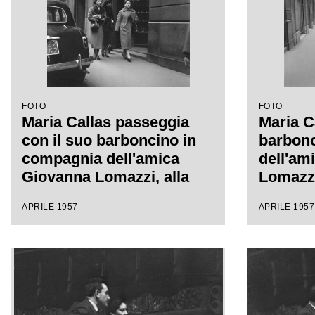
FOTO
FOTO
Maria Callas passeggia
Maria C
con il suo barboncino in
barbonc
compagnia dell'amica
dell'am
Giovanna Lomazzi, alla
Lomazzi
sua destra, e della sua
della su
APRILE 1957
APRILE 1957
segretaria, in via Manzoni
Manzoni
a Milano