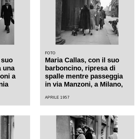
FOTO
l suo
Maria Callas, con il suo
a una
barboncino, ripresa di
oni a
spalle mentre passeggia
nia
in via Manzoni, a Milano,
a
con l'amica Giovanna
APRILE 1957
Lomazzi