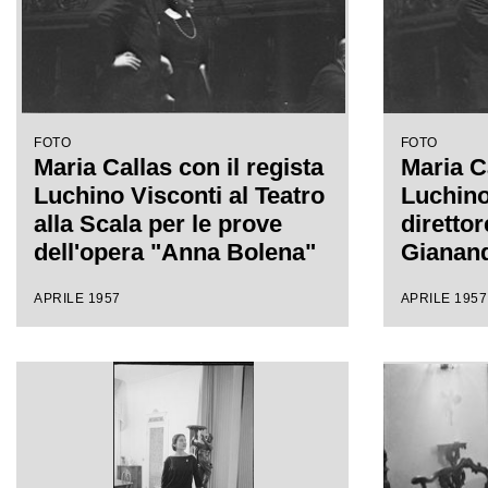
FOTO
FOTO
Maria Callas con il regista
Maria Ca
Luchino Visconti al Teatro
Luchino 
alla Scala per le prove
direttor
dell'opera "Anna Bolena"
Gianand
Teatro a
APRILE 1957
APRILE 1957
prove d
Bolena