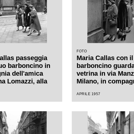
FOTO
allas passeggia
Maria Callas con i
suo barboncino in
barboncino guard
ia dell'amica
vetrina in via Manz
a Lomazzi, alla
Milano, in compag
ra, e della sua
della sua segretari
APRILE 1957
ria, in via Manzoni
o