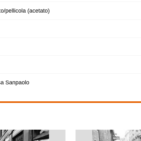
to/pellicola (acetato)
esa Sanpaolo