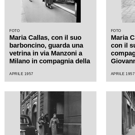
FOTO
FOTO
Maria Callas, con il suo
Maria C
barboncino, guarda una
con il 
vetrina in via Manzoni a
compagn
Milano in compagnia della
Giovann
sua segretaria
sua dest
APRILE 1957
APRILE 1957
segreta
a Milan