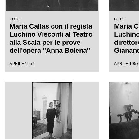
FOTO
FOTO
Maria Callas con il regista
Maria Ca
Luchino Visconti al Teatro
Luchino 
alla Scala per le prove
direttor
dell'opera "Anna Bolena"
Gianand
Teatro a
APRILE 1957
APRILE 1957
prove d
Bolena