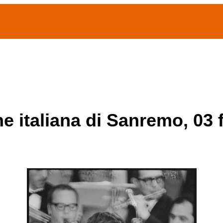
(current)
home
Chi siamo
Archivio Publifoto
Mostre
ne italiana di Sanremo, 03