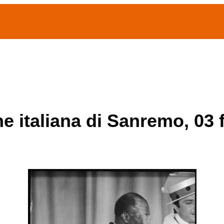
(current)
home
Chi siamo
Archivio Publifoto
Mostre
ne italiana di Sanremo, 03