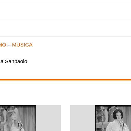
MO
–
MUSICA
esa Sanpaolo