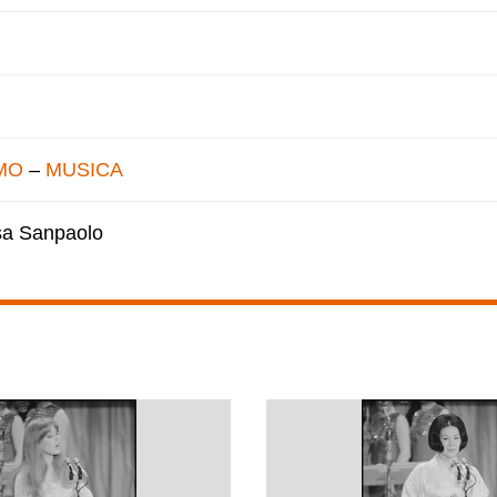
MO
–
MUSICA
esa Sanpaolo