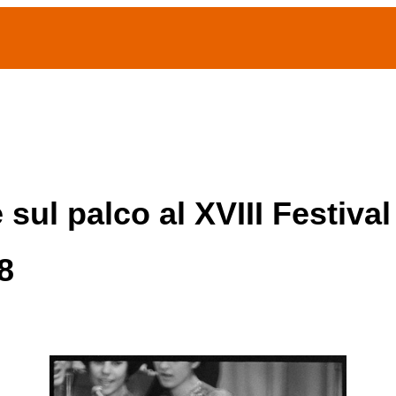
(current)
home
Chi siamo
Archivio Publifoto
Mostre
 sul palco al XVIII Festival
8