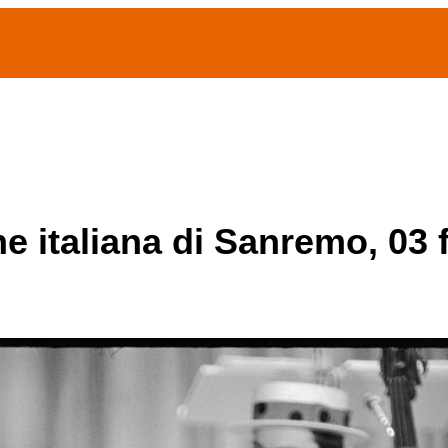
(current)
home
Chi siamo
Archivio Publifoto
Mostre
ne italiana di Sanremo, 03