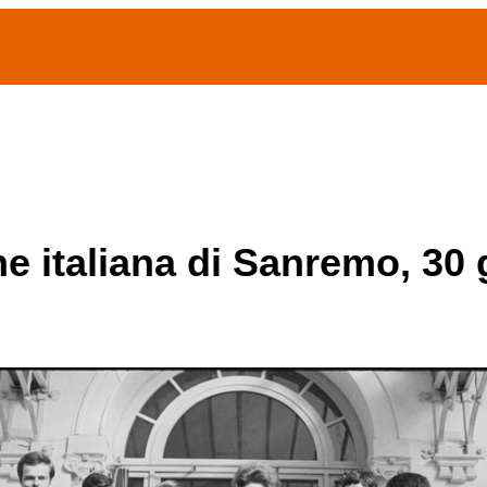
(current)
home
Chi siamo
Archivio Publifoto
Mostre
one italiana di Sanremo, 30