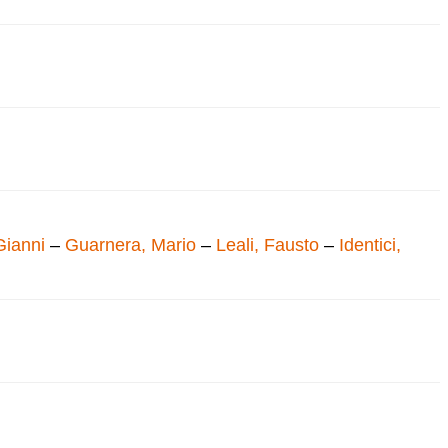
Gianni
–
Guarnera, Mario
–
Leali, Fausto
–
Identici,