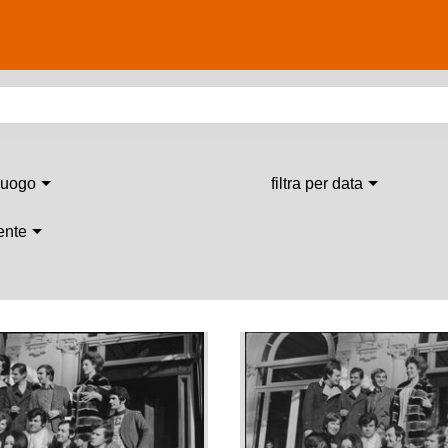
 luogo
filtra per data
 ente