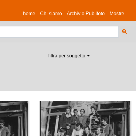
(current)
home
Chi siamo
Archivio Publifoto
Mostre
filtra per soggetto