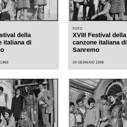
FOTO
stival della
XVIII Festival della
italiana di
canzone italiana di
mo
Sanremo
 1968
30 GENNAIO 1968