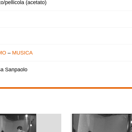
to/pellicola (acetato)
MO
–
MUSICA
esa Sanpaolo