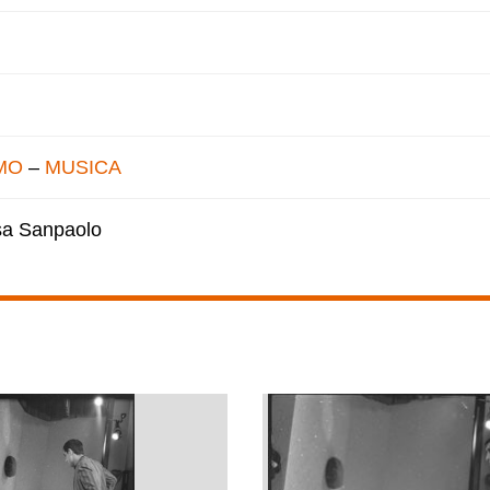
MO
–
MUSICA
esa Sanpaolo