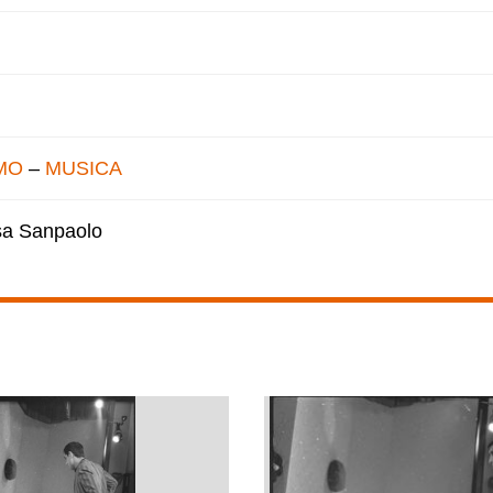
MO
–
MUSICA
esa Sanpaolo