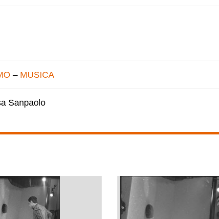
MO
–
MUSICA
esa Sanpaolo