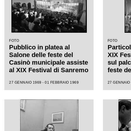
FOTO
FOTO
Pubblico in platea al
Particol
Salone delle feste del
XIX Fes
Casinò municipale assiste
sul pal
al XIX Festival di Sanremo
feste d
municip
27 GENNAIO 1969 - 01 FEBBRAIO 1969
27 GENNAIO 
accompa
di Milva