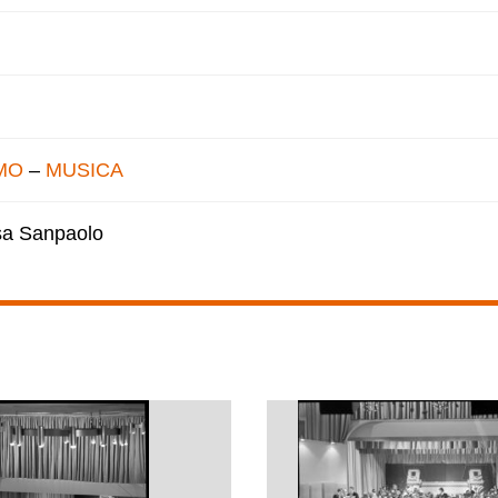
MO
–
MUSICA
esa Sanpaolo