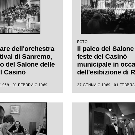
FOTO
are dell'orchestra
Il palco del Salone
tival di Sanremo,
feste del Casinò
co del Salone delle
municipale in occ
el Casinò
dell'esibizione di
ale, che
Fratello al XIX Fest
1969 - 01 FEBBRAIO 1969
27 GENNAIO 1969 - 01 FEBBRA
gna l'esibizione
Sanremo