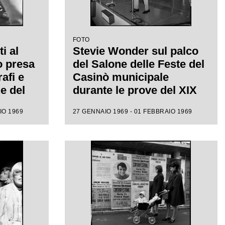
FOTO
i al
Stevie Wonder sul palco
o presa
del Salone delle Feste del
afi e
Casinò municipale
e del
durante le prove del XIX
 canzone
Festival di Sanremo
IO 1969
27 GENNAIO 1969 - 01 FEBBRAIO 1969