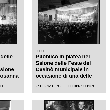
FOTO
 delle
Pubblico in platea nel
Salone delle Feste del
asione
Casinò municipale in
 Rosanna
occasione di una delle
ival di
serate del XIX Festival di
IO 1969
27 GENNAIO 1969 - 01 FEBBRAIO 1969
Sanremo