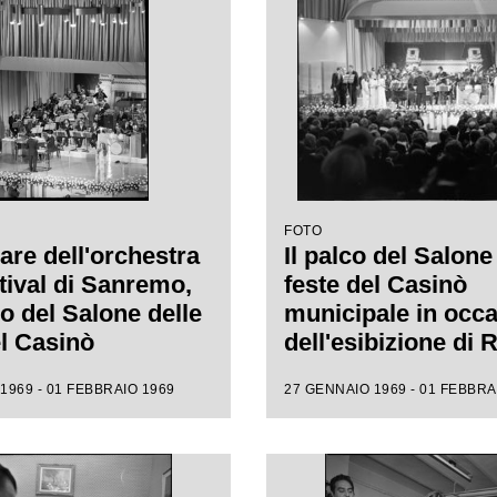
FOTO
are dell'orchestra
Il palco del Salone
tival di Sanremo,
feste del Casinò
co del Salone delle
municipale in occ
el Casinò
dell'esibizione di
ale, che
Fratello al XIX Fest
1969 - 01 FEBBRAIO 1969
27 GENNAIO 1969 - 01 FEBBRA
gna l'esibizione
Sanremo