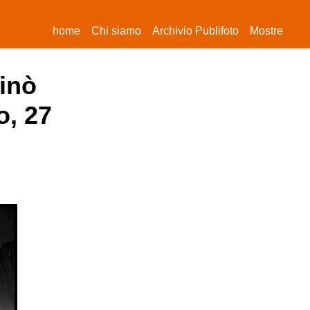
(current)
home
Chi siamo
Archivio Publifoto
Mostre
sinò
o, 27