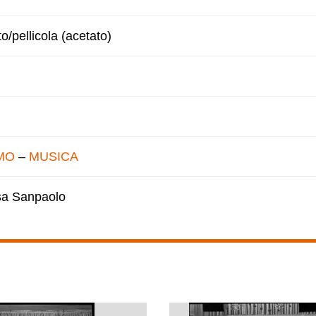
to/pellicola (acetato)
MO
–
MUSICA
esa Sanpaolo