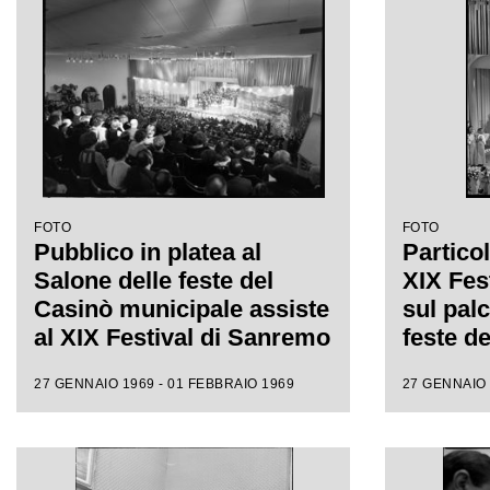
FOTO
FOTO
Pubblico in platea al
Particol
Salone delle feste del
XIX Fes
Casinò municipale assiste
sul pal
al XIX Festival di Sanremo
feste d
municip
27 GENNAIO 1969 - 01 FEBBRAIO 1969
27 GENNAIO 
accompa
di Milva