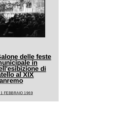
Salone delle feste
unicipale in
ll'esibizione di
ello al XIX
 Sanremo
01 FEBBRAIO 1969