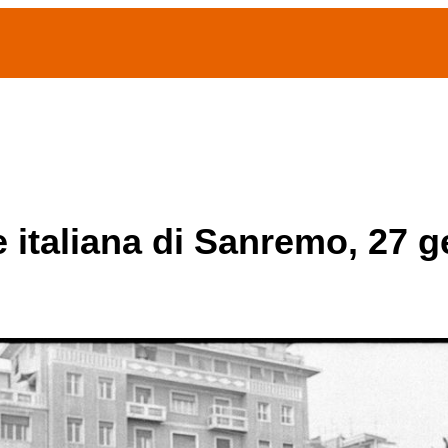
(current)
home
Chi siamo
Archivio Publifoto
Mostre
e italiana di Sanremo, 27 