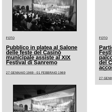
FOTO
FOTO
Pubblico in platea al Salone
Parti
delle feste del Casinò
Festi
municipale assiste al XIX
palco
Festival di Sanremo
del 
acco
Milv
27 GENNAIO 1969 - 01 FEBBRAIO 1969
27 GENN