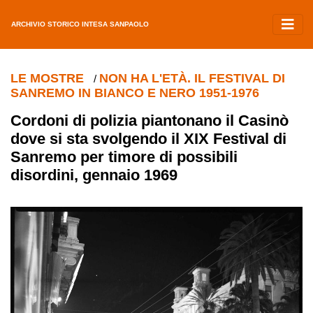
ARCHIVIO STORICO INTESA SANPAOLO
LE MOSTRE
NON HA L'ETÀ. IL FESTIVAL DI
/
SANREMO IN BIANCO E NERO 1951-1976
Cordoni di polizia piantonano il Casinò
dove si sta svolgendo il XIX Festival di
Sanremo per timore di possibili
disordini, gennaio 1969