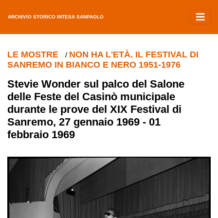
ARCHIVIO STORICO INTESA SANPAOLO
LE MOSTRE
NON HA L'ETÀ. IL FESTIVAL DI
/
SANREMO IN BIANCO E NERO 1951-1976
Stevie Wonder sul palco del Salone
delle Feste del Casinò municipale
durante le prove del XIX Festival di
Sanremo, 27 gennaio 1969 - 01
febbraio 1969