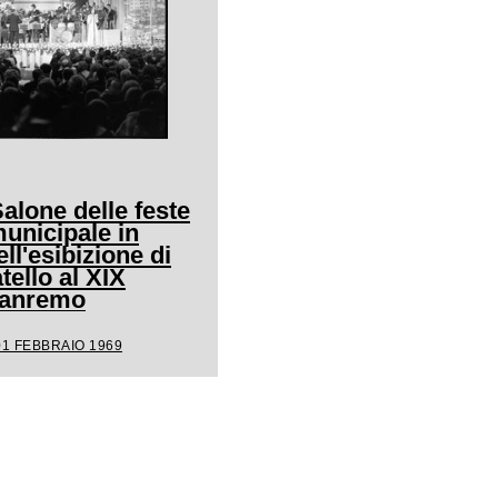
Salone delle feste
unicipale in
ll'esibizione di
ello al XIX
 Sanremo
01 FEBBRAIO 1969