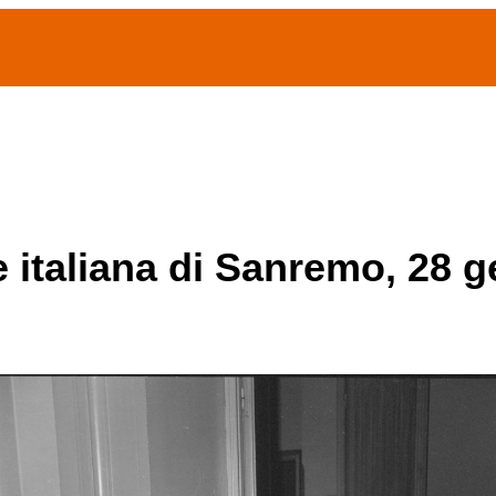
(current)
home
Chi siamo
Archivio Publifoto
Mostre
e italiana di Sanremo, 28 