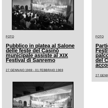
FOTO
FOTO
Pubblico in platea al Salone
Parti
delle feste del Casinò
Festi
municipale assiste al XIX
palco
Festival di Sanremo
del 
acco
Milv
27 GENNAIO 1969 - 01 FEBBRAIO 1969
27 GENN