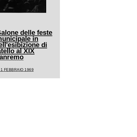
Salone delle feste
unicipale in
ll'esibizione di
ello al XIX
 Sanremo
01 FEBBRAIO 1969