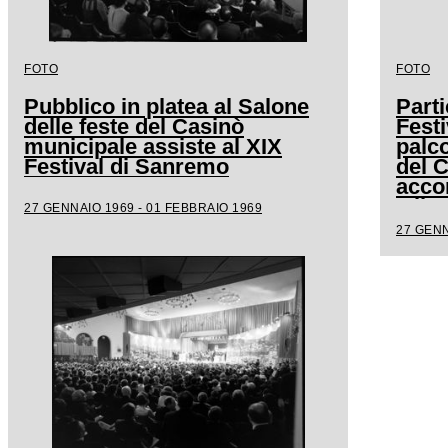
FOTO
FOTO
Pubblico in platea al Salone
Parti
delle feste del Casinò
Festi
municipale assiste al XIX
palco
Festival di Sanremo
del 
acco
Milv
27 GENNAIO 1969 - 01 FEBBRAIO 1969
27 GENN