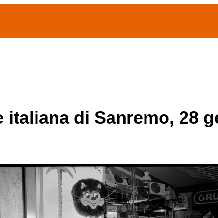
(current)
home
Chi siamo
Archivio Publifoto
Mostre
e italiana di Sanremo, 28 