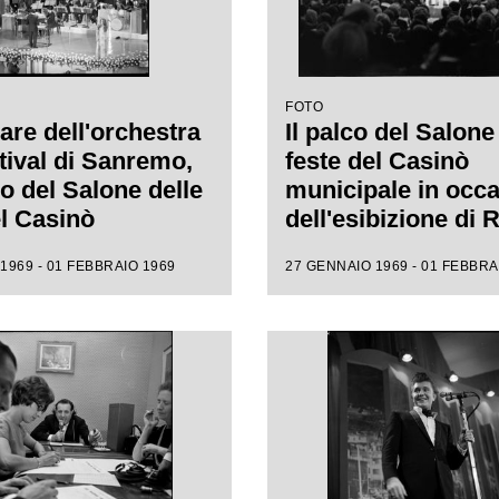
FOTO
are dell'orchestra
Il palco del Salone
tival di Sanremo,
feste del Casinò
co del Salone delle
municipale in occ
el Casinò
dell'esibizione di
ale, che
Fratello al XIX Fest
1969 - 01 FEBBRAIO 1969
27 GENNAIO 1969 - 01 FEBBRA
gna l'esibizione
Sanremo