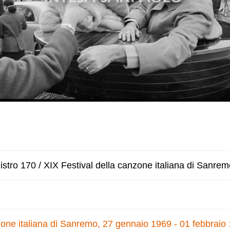
stro 170 / XIX Festival della canzone italiana di Sanrem
zone italiana di Sanremo, 27 gennaio 1969 - 01 febbraio