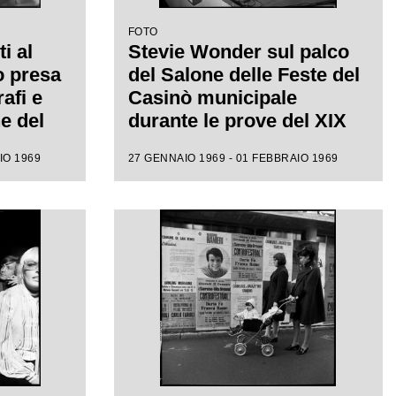
FOTO
i al
Stevie Wonder sul palco
o presa
del Salone delle Feste del
afi e
Casinò municipale
e del
durante le prove del XIX
 canzone
Festival di Sanremo
IO 1969
27 GENNAIO 1969 - 01 FEBBRAIO 1969