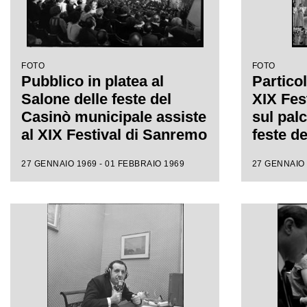
FOTO
FOTO
Pubblico in platea al
Particol
Salone delle feste del
XIX Fes
Casinò municipale assiste
sul pal
al XIX Festival di Sanremo
feste d
municip
27 GENNAIO 1969 - 01 FEBBRAIO 1969
27 GENNAIO 
accompa
di Milva