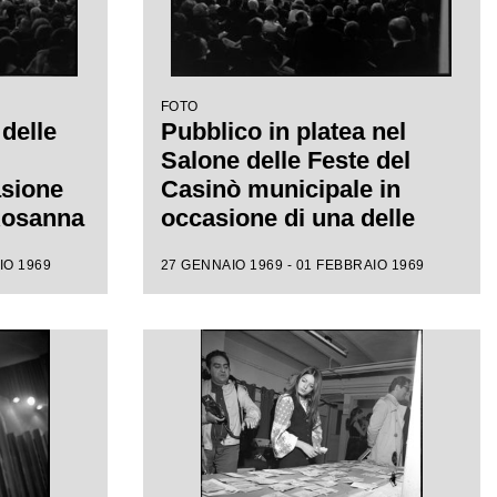
FOTO
 delle
Pubblico in platea nel
Salone delle Feste del
asione
Casinò municipale in
 Rosanna
occasione di una delle
ival di
serate del XIX Festival di
IO 1969
27 GENNAIO 1969 - 01 FEBBRAIO 1969
Sanremo