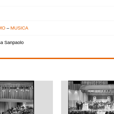
MO
–
MUSICA
esa Sanpaolo