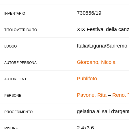
730556/19
INVENTARIO
XIX Festival della can
TITOLO ATTRIBUITO
Italia/Liguria/Sanremo
LUOGO
Giordano, Nicola
AUTORE PERSONA
Publifoto
AUTORE ENTE
Pavone, Rita
–
Reno, 
PERSONE
gelatina ai sali d'argen
PROCEDIMENTO
2,4x3,6
MISURE