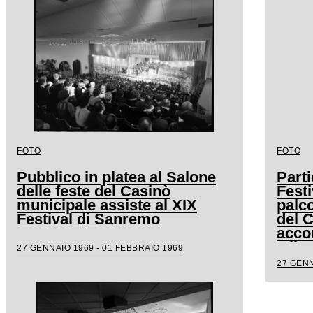
FOTO
FOTO
Pubblico in platea al Salone
Parti
delle feste del Casinò
Festi
municipale assiste al XIX
palco
Festival di Sanremo
del 
acco
Milv
27 GENNAIO 1969 - 01 FEBBRAIO 1969
27 GENN