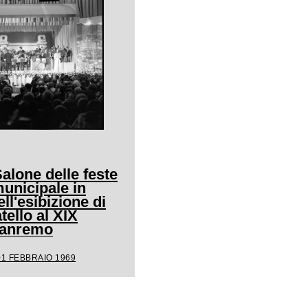
Salone delle feste
unicipale in
ll'esibizione di
ello al XIX
 Sanremo
01 FEBBRAIO 1969