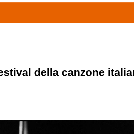
(current)
home
Chi siamo
Archivio Publifoto
Mostre
estival della canzone itali