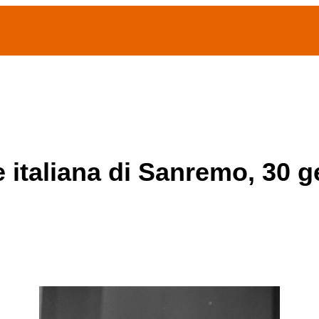
(current)
home
Chi siamo
Archivio Publifoto
Mostre
e italiana di Sanremo, 30 g