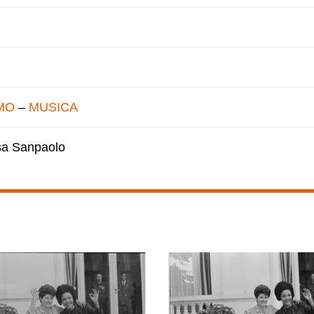
MO
–
MUSICA
esa Sanpaolo