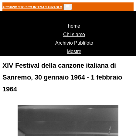
ARCHIVIO STORICO INTESA SANPAOLO
(current)
home
Chi siamo
Archivio Publifoto
Mostre
XIV Festival della canzone italiana di
Sanremo, 30 gennaio 1964 - 1 febbraio
1964