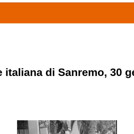
(current)
home
Chi siamo
Archivio Publifoto
Mostre
e italiana di Sanremo, 30 g