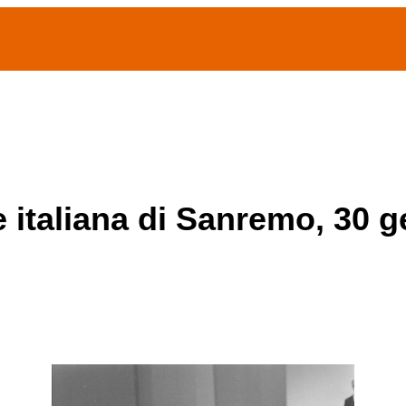
(current)
home
Chi siamo
Archivio Publifoto
Mostre
e italiana di Sanremo, 30 g