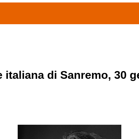
(current)
home
Chi siamo
Archivio Publifoto
Mostre
e italiana di Sanremo, 30 g