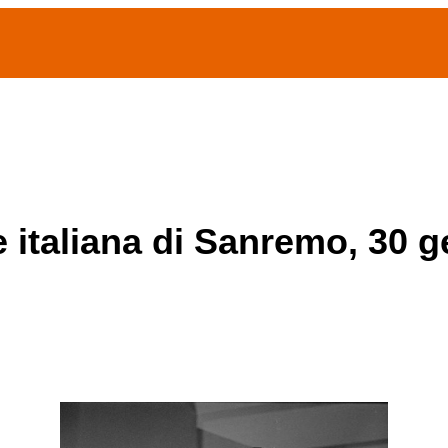
(current)
home
Chi siamo
Archivio Publifoto
Mostre
e italiana di Sanremo, 30 g