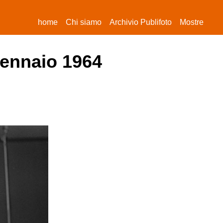
(current)
home
Chi siamo
Archivio Publifoto
Mostre
gennaio 1964