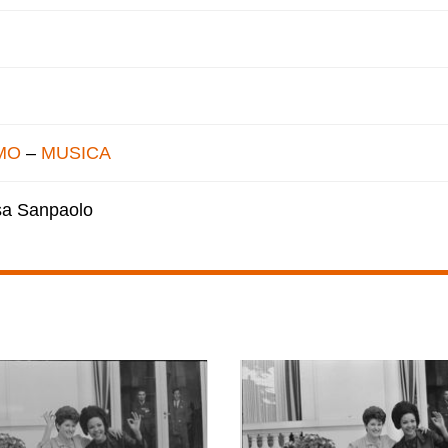
MO
–
MUSICA
esa Sanpaolo