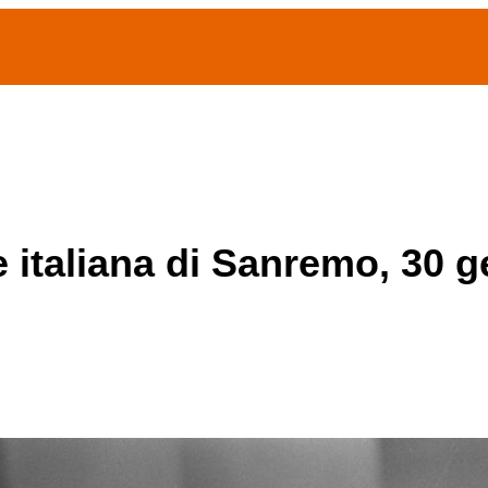
(current)
home
Chi siamo
Archivio Publifoto
Mostre
e italiana di Sanremo, 30 g