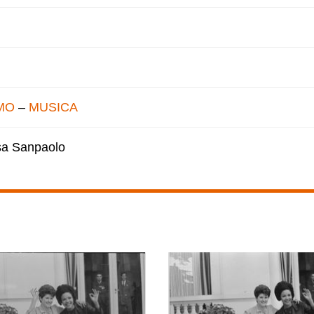
MO
–
MUSICA
esa Sanpaolo