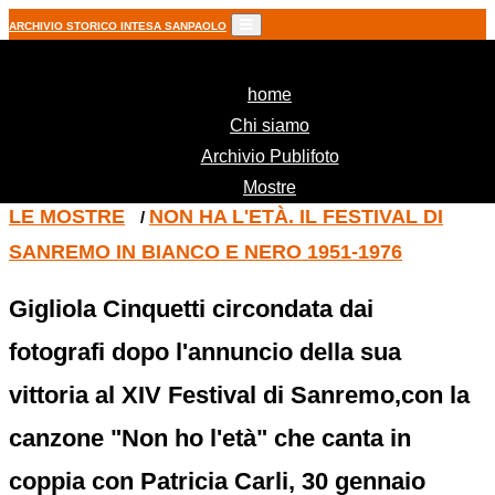
ARCHIVIO STORICO INTESA SANPAOLO
(current)
home
Chi siamo
Archivio Publifoto
Mostre
LE MOSTRE
NON HA L'ETÀ. IL FESTIVAL DI
/
SANREMO IN BIANCO E NERO 1951-1976
Gigliola Cinquetti circondata dai
fotografi dopo l'annuncio della sua
vittoria al XIV Festival di Sanremo,con la
canzone "Non ho l'età" che canta in
coppia con Patricia Carli, 30 gennaio