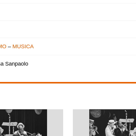
MO
–
MUSICA
esa Sanpaolo