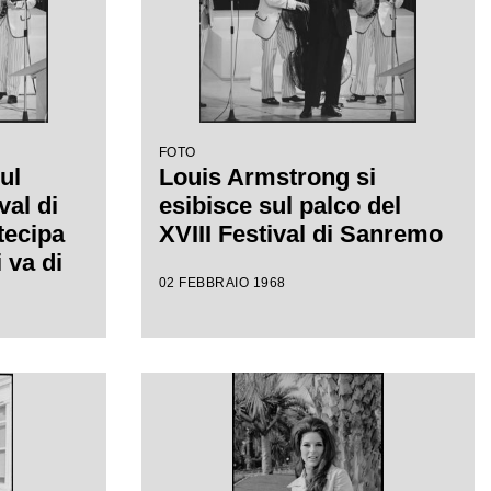
FOTO
ul
Louis Armstrong si
val di
esibisce sul palco del
tecipa
XVIII Festival di Sanremo
 va di
02 FEBBRAIO 1968