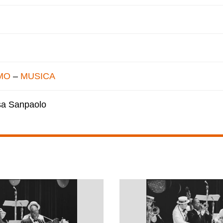
MO
–
MUSICA
esa Sanpaolo