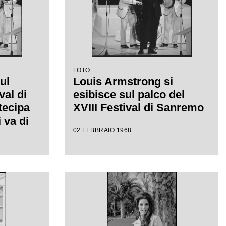
FOTO
ul
Louis Armstrong si
val di
esibisce sul palco del
tecipa
XVIII Festival di Sanremo
 va di
02 FEBBRAIO 1968