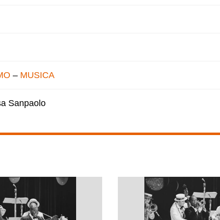
MO
–
MUSICA
esa Sanpaolo