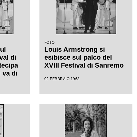
FOTO
ul
Louis Armstrong si
val di
esibisce sul palco del
tecipa
XVIII Festival di Sanremo
 va di
02 FEBBRAIO 1968