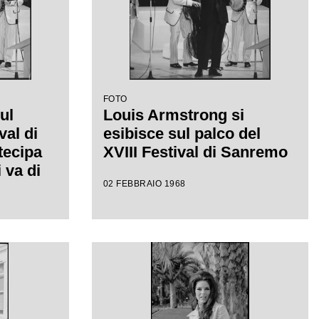
FOTO
ul
Louis Armstrong si
val di
esibisce sul palco del
tecipa
XVIII Festival di Sanremo
 va di
02 FEBBRAIO 1968