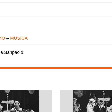
MO
–
MUSICA
esa Sanpaolo