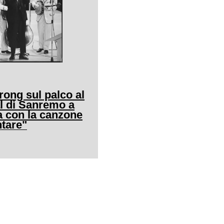
ong sul palco al
al di Sanremo a
a con la canzone
ntare"