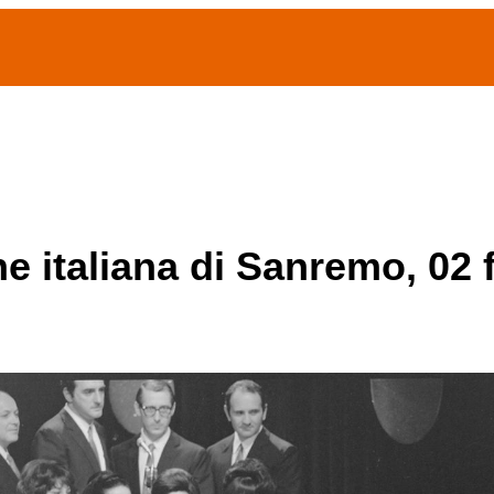
(current)
home
Chi siamo
Archivio Publifoto
Mostre
ne italiana di Sanremo, 02