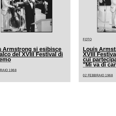
FOTO
s Armstrong si esibisce
Louis Armstr
alco del XVIII Festival di
XVIII Festiv
remo
cui partecip
"Mi va di ca
RAIO 1968
02 FEBBRAIO 1968