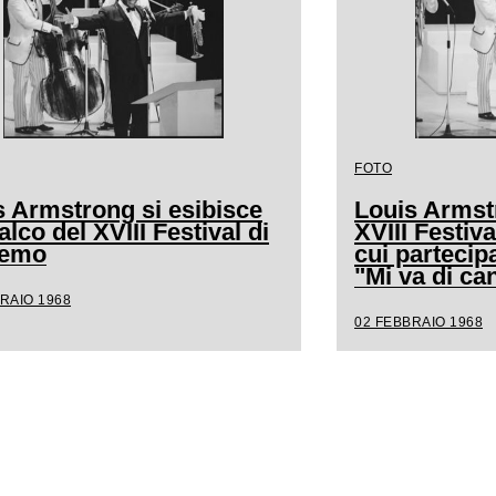
FOTO
s Armstrong si esibisce
Louis Armstr
alco del XVIII Festival di
XVIII Festiv
remo
cui partecip
"Mi va di ca
RAIO 1968
02 FEBBRAIO 1968