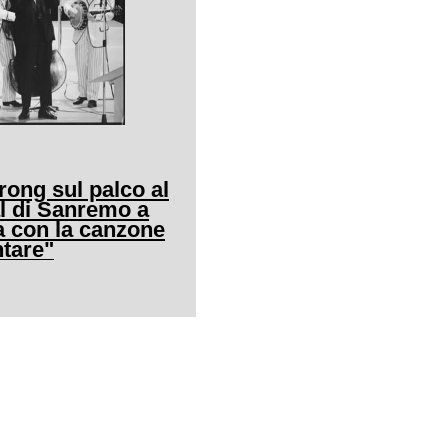
ong sul palco al
al di Sanremo a
a con la canzone
ntare"