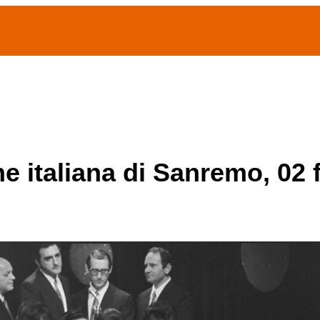
(current)
home
Chi siamo
Archivio Publifoto
Mostre
ne italiana di Sanremo, 02