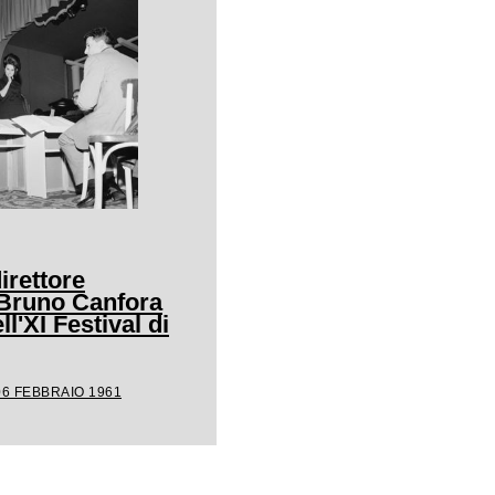
irettore
 Bruno Canfora
ll'XI Festival di
06 FEBBRAIO 1961