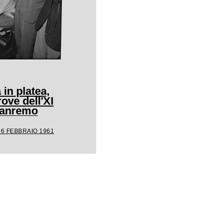
 in platea,
rove dell'XI
 Sanremo
06 FEBBRAIO 1961