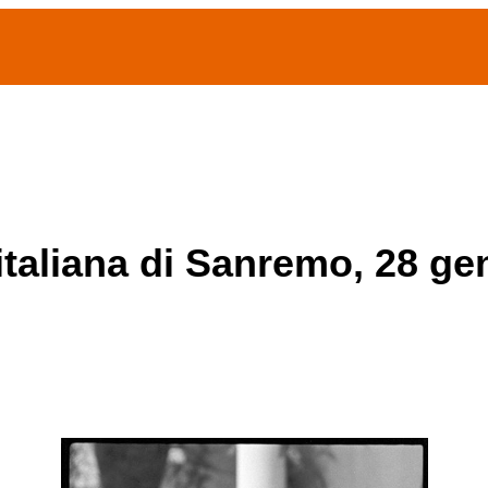
(current)
home
Chi siamo
Archivio Publifoto
Mostre
 italiana di Sanremo, 28 g