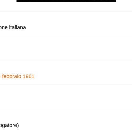
one italiana
6 febbraio 1961
logatore)