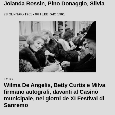
Jolanda Rossin, Pino Donaggio, Silvia
Guidi, Little Tony, Nadia Liani, Tony
28 GENNAIO 1961 - 06 FEBBRAIO 1961
Renis e Betty Curtis
FOTO
Wilma De Angelis, Betty Curtis e Milva
firmano autografi, davanti al Casinò
municipale, nei giorni de XI Festival di
Sanremo