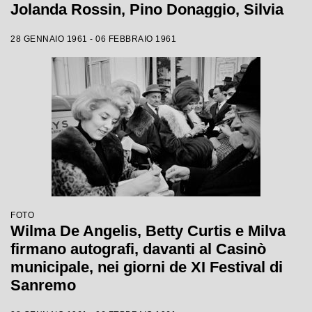
Jolanda Rossin, Pino Donaggio, Silvia
Guidi, Little Tony, Nadia Liani, Tony
28 GENNAIO 1961 - 06 FEBBRAIO 1961
Renis e Betty Curtis
FOTO
Wilma De Angelis, Betty Curtis e Milva
firmano autografi, davanti al Casinò
municipale, nei giorni de XI Festival di
Sanremo