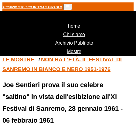
ARCHIVIO STORICO INTESA SANPAOLO
(current)
home
Chi siamo
Archivio Publifoto
Mostre
LE MOSTRE
NON HA L'ETÀ. IL FESTIVAL DI
/
SANREMO IN BIANCO E NERO 1951-1976
Joe Sentieri prova il suo celebre
"saltino" in vista dell'esibizione all'XI
Festival di Sanremo, 28 gennaio 1961 -
06 febbraio 1961