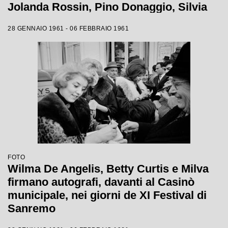
Jolanda Rossin, Pino Donaggio, Silvia
Guidi, Little Tony, Nadia Liani, Tony
28 GENNAIO 1961 - 06 FEBBRAIO 1961
Renis e Betty Curtis
FOTO
Wilma De Angelis, Betty Curtis e Milva
firmano autografi, davanti al Casinò
municipale, nei giorni de XI Festival di
Sanremo