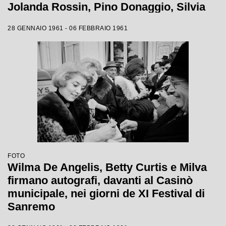
Jolanda Rossin, Pino Donaggio, Silvia
Guidi, Little Tony, Nadia Liani, Tony
28 GENNAIO 1961 - 06 FEBBRAIO 1961
Renis e Betty Curtis
FOTO
Wilma De Angelis, Betty Curtis e Milva
firmano autografi, davanti al Casinò
municipale, nei giorni de XI Festival di
Sanremo