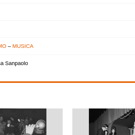
MO
–
MUSICA
esa Sanpaolo