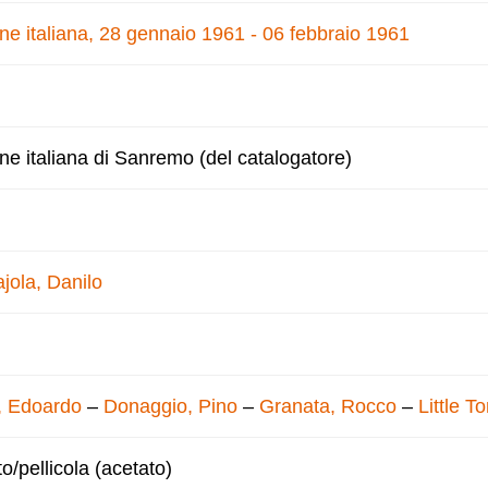
one italiana, 28 gennaio 1961 - 06 febbraio 1961
one italiana di Sanremo (del catalogatore)
jola, Danilo
, Edoardo
–
Donaggio, Pino
–
Granata, Rocco
–
Little T
to/pellicola (acetato)