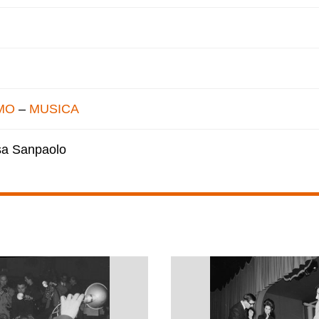
MO
–
MUSICA
esa Sanpaolo