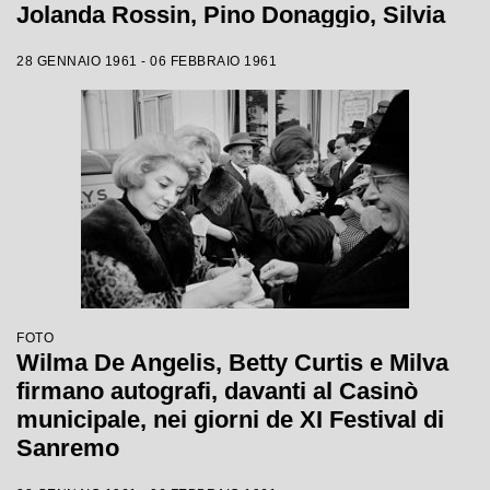
Jolanda Rossin, Pino Donaggio, Silvia
Guidi, Little Tony, Nadia Liani, Tony
28 GENNAIO 1961 - 06 FEBBRAIO 1961
Renis e Betty Curtis
FOTO
Wilma De Angelis, Betty Curtis e Milva
firmano autografi, davanti al Casinò
municipale, nei giorni de XI Festival di
Sanremo