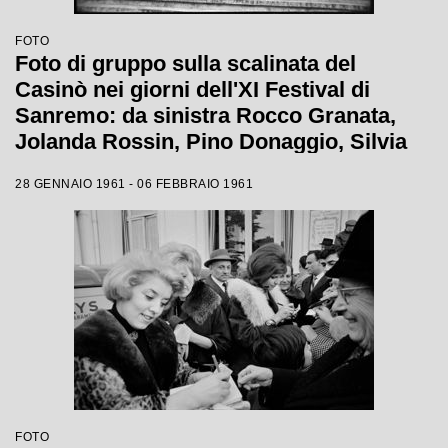
FOTO
Foto di gruppo sulla scalinata del
Casinò nei giorni dell'XI Festival di
Sanremo: da sinistra Rocco Granata,
Jolanda Rossin, Pino Donaggio, Silvia
Guidi, Little Tony, Nadia Liani, Tony
28 GENNAIO 1961 - 06 FEBBRAIO 1961
Renis e Betty Curtis
FOTO